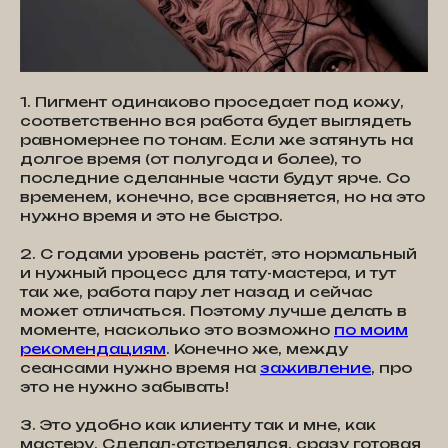
1. Пигмент одинаково проседает под кожу,
соответственно вся работа будет выглядеть
равномернее по тонам. Если же затянуть на
долгое время (от полугода и более), то
последние сделанные части будут ярче. Со
временем, конечно, все сравняется, но на это
нужно время и это не быстро.
2. С годами уровень растёт, это нормальный
и нужный процесс для тату-мастера, и тут
так же, работа пару лет назад и сейчас
может отличаться. Поэтому лучше делать в
моменте, насколько это возможно
по моим
рекомендациям
. Конечно же, между
сеансами нужно время на
заживление
, про
это не нужно забывать!
3. Это удобно как клиенту так и мне, как
мастеру. Сделал-отстрелялся, сразу готовая