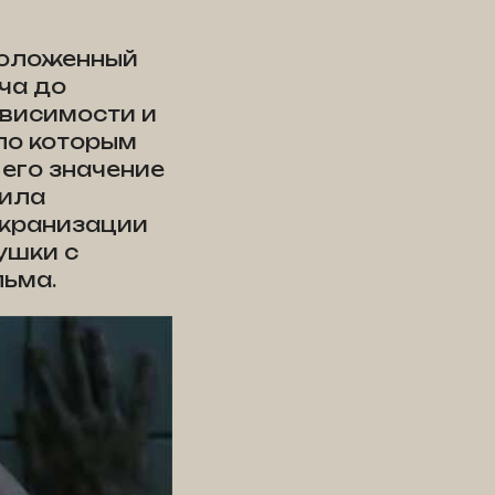
положенный
ча до
ависимости и
 по которым
 его значение
жила
экранизации
ушки с
льма.