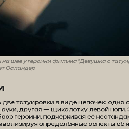
 на шее у героини фильма "Девушка с тату
ет Саландер
и
ь две татуировки в виде цепочек: одна 
 руки, другая — щиколотку левой ноги.
раз героини, подчёркивая её нестанда
волизируя определённые аспекты её 