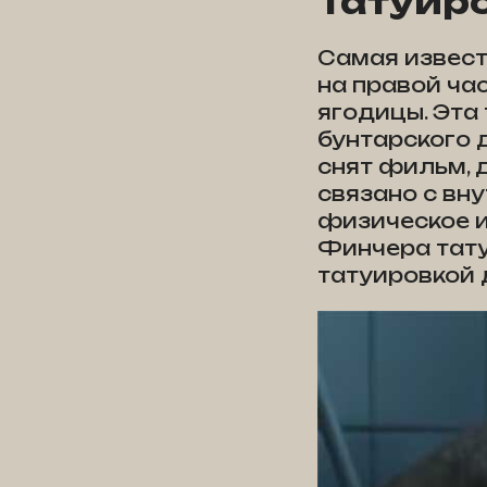
Татуир
Самая извест
на правой ча
ягодицы. Эта
бунтарского д
снят фильм, д
связано с вн
физическое и
Финчера тату
татуировкой 