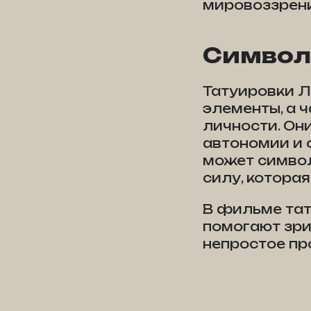
мировоззрени
Символ
Татуировки Л
элементы, а 
личности. Он
автономии и о
может символ
силу, котора
В фильме тат
помогают зри
непростое пр