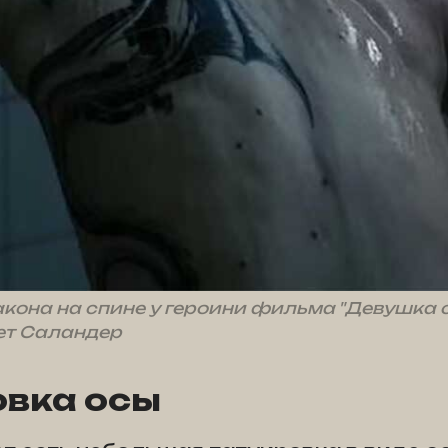
кона на спине у героини фильма "Девушка 
ет Саландер
овка осы