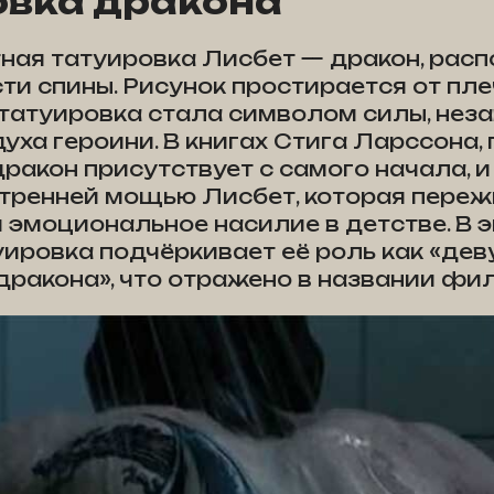
овка дракона
ная татуировка Лисбет — дракон, рас
сти спины. Рисунок простирается от пле
 татуировка стала символом силы, нез
уха героини. В книгах Стига Ларссона,
ракон присутствует с самого начала, и
утренней мощью Лисбет, которая пере
 эмоциональное насилие в детстве. В 
ировка подчёркивает её роль как «дев
дракона», что отражено в названии фи