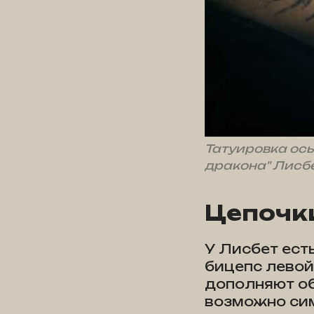
Татуировка осы
дракона" Лисб
Цепочк
У Лисбет ест
бицепс левой
дополняют об
возможно сим