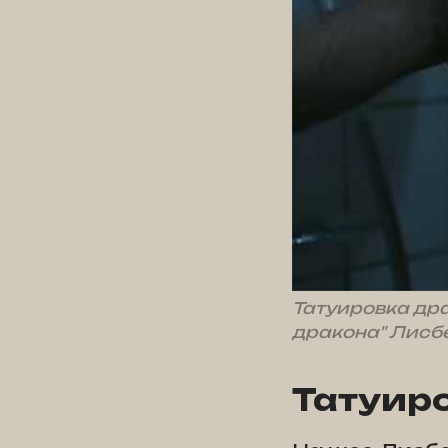
Татуировка дра
дракона" Лисб
Татуир