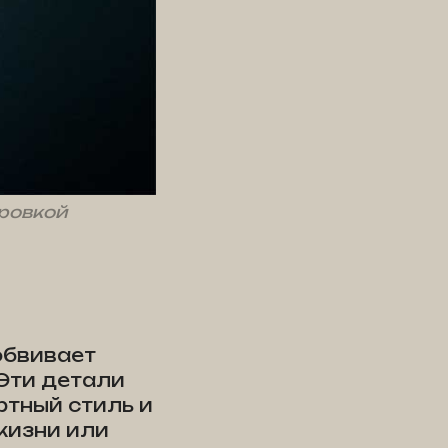
ировкой
обвивает
 Эти детали
ртный стиль и
жизни или