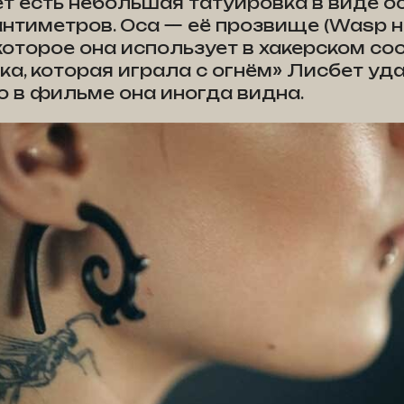
т есть небольшая татуировка в виде о
антиметров. Оса — её прозвище (Wasp 
которое она использует в хакерском со
ка, которая играла с огнём» Лисбет уд
но в фильме она иногда видна.