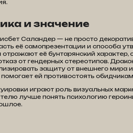
я.
ика и значение
исбет Саландер — не просто декорати
часть её самопрезентации и способа у
и отражают её бунтарянский характер, 
тказ от гендерных стереотипов. Дракон
изировать защиту от внешнего мира 
я помогает ей противостоять обидчикам
уировки играют роль визуальных марке
телю лучше понять психологию героини
ошлое.