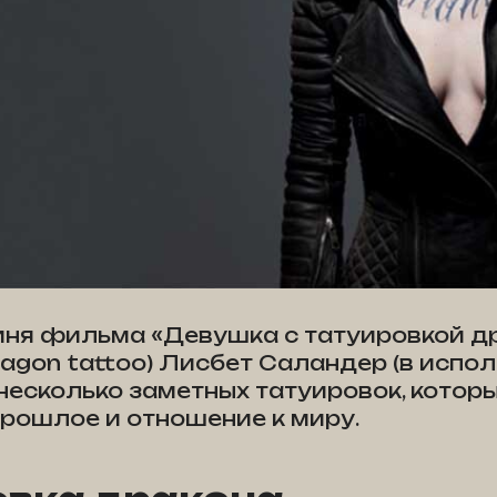
иня фильма «Девушка с татуировкой др
 dragon tattoo) Лисбет Саландер (в испо
несколько заметных татуировок, кото
прошлое и отношение к миру.