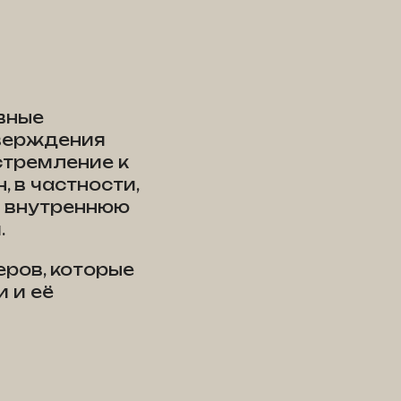
вные
тверждения
стремление к
, в частности,
и внутреннюю
.
ров, которые
 и её