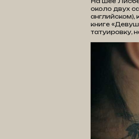
На шее Лисбе
около двух с
английском), 
книге «Девуш
татуировку, 