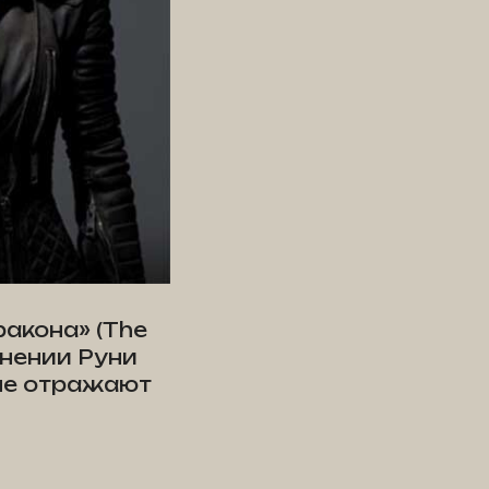
акона» (The
лнении Руни
рые отражают