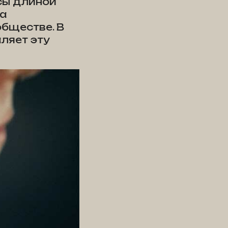
сы длиной
на
обществе. В
аляет эту