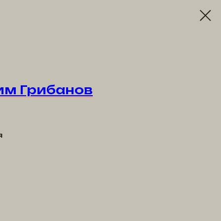
м Грибанов
я