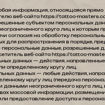
любая информация, относящаяся прямо 
ю веб-сайта https://tattoo-masters.c
зрешенные субъектом персональных дан
неограниченного круга лиц к которым 
чи согласия на обработку персональн
х для распространения в порядке, пр
 персональные данные, разрешенные д
етитель веб-сайта https://tattoo-maste
льных данных — действия, направленны
и определенному кругу лиц.
альных данных — любые действия, напр
ленному кругу лиц (передача персонал
 данными неограниченного круга лиц,
твах массовой информации, размещен
или предоставление доступа к персон