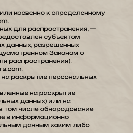
или косвенно к определенному
om.
ных для распространения, —
предоставлен субъектом
ых данных, разрешенных
едусмотренном Законом о
ля распространения).
rs.com.
е на раскрытие персональных
авленные на раскрытие
ьных данных) или на
 в том числе обнародование
ие в информационно-
альным данным каким-либо