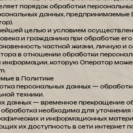
еляет порядок обработки персональных
рсональных данных, предпринимаемы
ор).
ажнейшей целью и условием осуществле
овека и гражданина при обработке его
сновенность частной жизни, личную и с
атора в отношении обработки персонал
й информации, которую Оператор может
m.
емые в Политике
ботка персональных данных — обработк
ной техники.
ных данных — временное прекращение о
и обработка необходима для уточнения 
 графических и информационных матери
ющих их доступность в сети интернет п