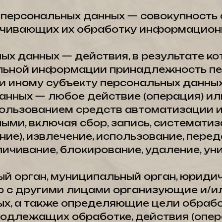
 персональных данных — совокупность
ечивающих их обработку информационн
ных данных — действия, в результате 
ельной информации принадлежность п
 иному субъекту персональных данных
данных — любое действие (операция) и
пользованием средств автоматизации и
ми, включая сбор, запись, систематиза
ние), извлечение, использование, перед
зличивание, блокирование, удаление, у
ный орган, муниципальный орган, юриди
о с другими лицами организующие и/
х, а также определяющие цели обрабо
подлежащих обработке, действия (опер