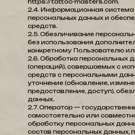
https://tattoo-masters.com.
2.4. Информационная система
персональных данных и обесп
средств.
2.5. Обезличивание персональ
без использования дополнит
конкретному Пользователю или
2.6. Обработка персональных 
(операций), совершаемых с ис
средств с персональными данны
уточнение (обновление, измене
предоставление, доступ), обе
данных.
2.7. Оператор — государствен
самостоятельно или совместн
обработку персональных данны
состав персональных данных, 