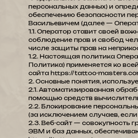
персональных данных) и опред
обеспечению безопасности пе
Васильевичем (далее — Операт
1.1. Оператор ставит своей в
соблюдение прав и свобод чел
числе защиты прав на неприко
1.2. Настоящая политика Опер
Политика) применяется ко все
сайта https://tattoo-masters.co
2. Основные понятия, использу
2.1. Автоматизированная обра
помощью средств вычислитель
2.2. Блокирование персональ
(за исключением случаев, есл
2.3. Веб-сайт — совокупность
ЭВМ и баз данных, обеспечива