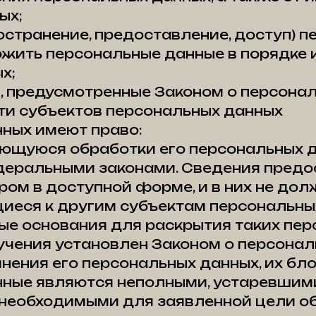
ых;
остранение, предоставление, доступ) п
ожить персональные данные в порядке 
х;
, предусмотренные Законом о персонал
сти субъектов персональных данных
нных имеют право:
ющуюся обработки его персональных д
деральными законами. Сведения предо
ом в доступной форме, и в них не до
иеся к другим субъектам персональны
ные основания для раскрытия таких пер
чения установлен Законом о персонал
чнения его персональных данных, их бл
нные являются неполными, устаревшими
необходимыми для заявленной цели об