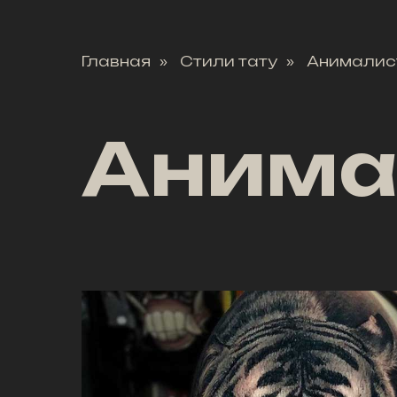
Главная
Стили тату
Анималис
»
»
Анима