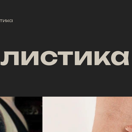
тика
листика