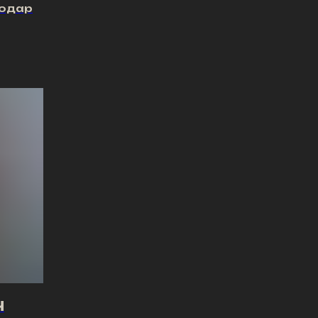
нодар
Ч