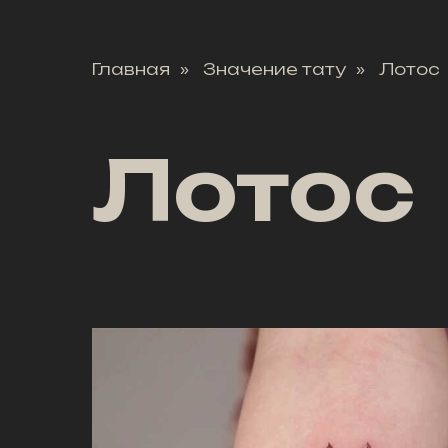
Главная
Значение тату
Лотос
»
»
Лотос