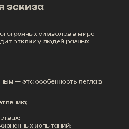
я эскиза
ногогранных символов в мире
одит отклик у людей разных
сным — эта особенность легла в
етлению;
ствах;
жизненных испытаний;