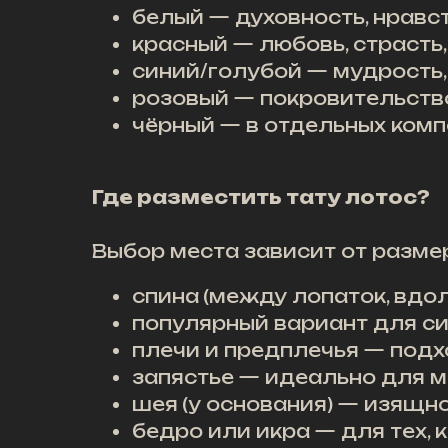
белый — духовность, нравст
красный — любовь, страсть
синий/голубой — мудрость,
розовый — покровительств
чёрный — в отдельных комп
Где разместить тату лотос?
Выбор места зависит от разме
спина
(между лопаток, вдо
популярный вариант для с
плечи и предплечья — подх
запястье — идеально для м
шея
(у основания) — изящн
бедро или икра — для тех, 