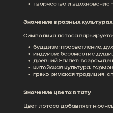
творчество и вдохновение 
Значение в разных культурах
Символика лотоса варьируется
буддизм: просветление, духо
индуизм: бессмертие души,
древний Египет: возрождени
китайская культура: гармон
греко‑римская традиция: а
Значение цвета в тату
Цвет лотоса добавляет нюансы