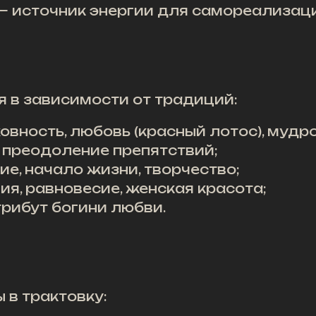
— источник энергии для самореализаци
 в зависимости от традиций:
вность, любовь (красный лотос), мудрос
 преодоление препятствий;
е, начало жизни, творчество;
ия, равновесие, женская красота;
трибут богини любви.
 в трактовку: