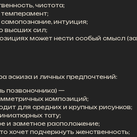
венность, чистота;
, темперамент;
 самопознание, интуиция;
о высших сил;
озициях может нести особый смысл (зав
ра эскиза и личных предпочтений:
ль позвоночника) —
имметричных композиций;
одит для средних и крупных рисунков;
иниатюрных тату;
ое и заметное расположение;
кто хочет подчеркнуть женственность;