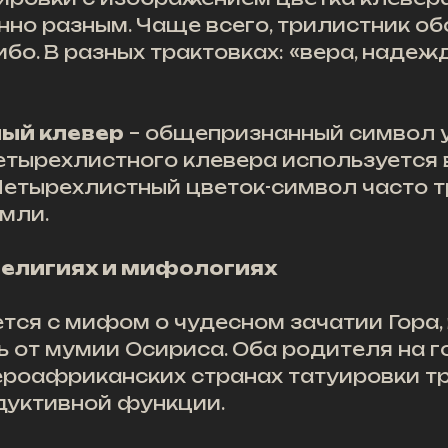
но разным. Чаще всего, трилистник об
бо. В разных трактовках: «вера, надежд
ый клевер
– общепризнанный символ 
четырехлистного клевера используется
 Четырехлистный цветок-символ часто 
емли.
религиях и мифологиях
тся с мифом о чудесном зачатии Гора,
от мумии Осириса. Оба родителя на го
вероафриканских странах татуировки 
дуктивной функции.