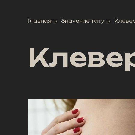
Главная
Значение тату
Клеве
»
»
Клеве