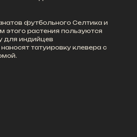
фанатов футбольного Селтика и
ем этого растения пользуются
у для индийцев
 наносят татуировку клевера с
омой.