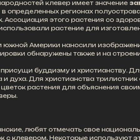
народностей клевер имеет значение
за
 в определенных регионах полуостров
. Ассоциация этого растения со здоров
использовали растение для изготовлен
и южной Америки наносили изображени
вировки обнаружены также и на строен
присущи буддизму и христианству. Дл
 и духа. Для христианства трилистник 
 цветок растения для объяснения сво
веры.
нские, любят отмечать свое национал
 с клевером. Некоторые используют э