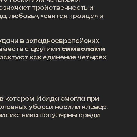
означает тройственность и
а, любовь», «святая троица» и
удачи в западноевропейских
 вместе с другими
символами
трактуют как единение четырех
 в котором Исида смогла при
ловных уборах носили клевер.
трилистника популярны среди