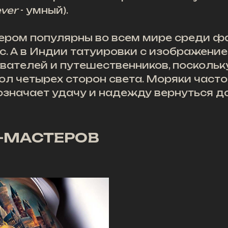
ever
- умный).
вером популярны во всем мире среди 
с. А в Индии татуировки с изображени
ателей и путешественников, поскольк
л четырех сторон света. Моряки часто
 означает удачу и надежду вернуться д
-МАСТЕРОВ