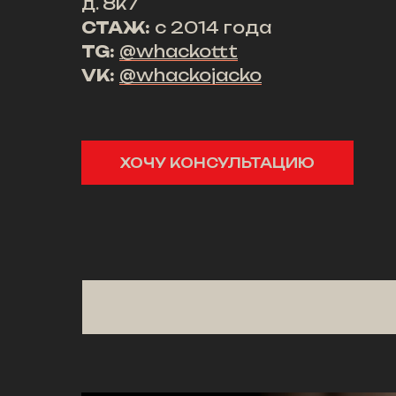
д. 8к7
СТАЖ:
с 2014 года
TG:
@whackottt
VK:
@whackojacko
ХОЧУ КОНСУЛЬТАЦИЮ