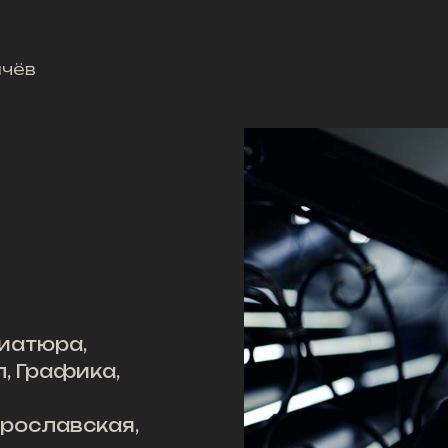
чёв
иатюра,
, Графика,
 Ярославская,