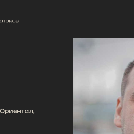
елоков
 Ориентал,