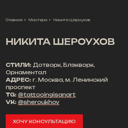
Главная
»
Мастера
»
Никита Шероухов
НИКИТА ШЕРОУХОВ
СТИЛИ:
Дотворк, Блэкворк,
Орнаментал
АДРЕС:
г. Москва, м. Ленинский
проспект
TG:
@tattooingisanart
VK:
@sheroukhov
ХОЧУ КОНСУЛЬТАЦИЮ